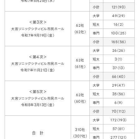
令和7年6月25日（水）
小計
121（90）
大学
49（29）
＜第3次＞
短大
16（2）
62社
大宮ソニックシティビル市民ホール
（62社）
専門
100（25）
令和7年9月19日（金）
小計
165（56）
大学
26（26）
＜第4次＞
短大
3（1）
62社
大宮ソニックシティビル市民ホール
（61社）
専門
37（13）
令和7年11月21日（金）
小計
66（40）
大学
29（47）
＜第5次＞
短大
35（56）
62社
大宮ソニックシティビル市民ホール
（60社）
専門
6（9）
令和8年3月13日（金）
小計
70（112）
大学
172（193）
短大
57（61）
310社
合 計
（307社）
専門
277（121）