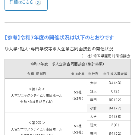
詳細はこちら
【参考】
令和7年度の開催状況は以下のとおりです
◎大学･短大･専門学校等求人企業合同面接会の開催状況
（一社）埼玉県雇用対策協議会
令和7年度 求人企業合同面接会（集計結果）
会場・開催日
参加企業
学校別
学生等応募者数
大学
34（53）
＜第1次＞
短大
0（2）
62社
大宮ソニックシティビル市民ホール
（62社）
専門
50（22）
令和7年4月16日（水）
小計
84（77）
大学
34（38）
＜第2次＞
短大
3（0）
62社
大宮ソニックシティビル市民ホール
（62社）
専門
84（52）